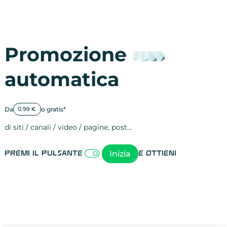
Promozione
automatica
Da
o gratis*
0.99 €
di siti / canali / video / pagine, post…
Attività sulle 
visite
visualizzazioni
registrazioni
referral
recensioni
menzioni
attività sulle 
attività sui so
spettatori dei
comportament
clic sui link
lead motivati
Inizia
Premi il pulsante
e ottieni