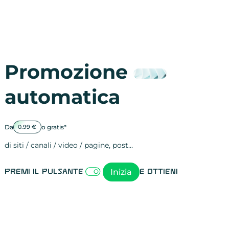
Promozione
automatica
Da
o gratis*
0.99 €
di siti / canali / video / pagine, post…
Attività sulle 
visite
visualizzazioni
registrazioni
referral
recensioni
menzioni
attività sulle 
attività sui so
spettatori dei
comportament
clic sui link
lead motivati
Inizia
Premi il pulsante
e ottieni