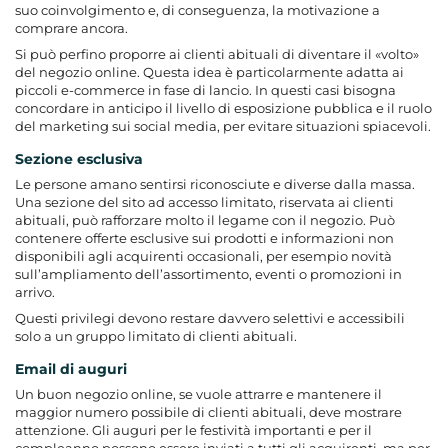
suo coinvolgimento e, di conseguenza, la motivazione a
comprare ancora.
Si può perfino proporre ai clienti abituali di diventare il «volto»
del negozio online. Questa idea è particolarmente adatta ai
piccoli e-commerce in fase di lancio. In questi casi bisogna
concordare in anticipo il livello di esposizione pubblica e il ruolo
del marketing sui social media, per evitare situazioni spiacevoli.
Sezione esclusiva
Le persone amano sentirsi riconosciute e diverse dalla massa.
Una sezione del sito ad accesso limitato, riservata ai clienti
abituali, può rafforzare molto il legame con il negozio. Può
contenere offerte esclusive sui prodotti e informazioni non
disponibili agli acquirenti occasionali, per esempio novità
sull’ampliamento dell’assortimento, eventi o promozioni in
arrivo.
Questi privilegi devono restare davvero selettivi e accessibili
solo a un gruppo limitato di clienti abituali.
Email di auguri
Un buon negozio online, se vuole attrarre e mantenere il
maggior numero possibile di clienti abituali, deve mostrare
attenzione. Gli auguri per le festività importanti e per il
compleanno possono essere inviati a tutti gli acquirenti, ma per