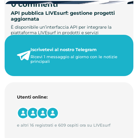
0 commenti
API pubblica LIVEsurf: gestione progetti
aggiornata
È disponibile un’interfaccia API per integrare la
piattaforma LIVEsurf in prodotti e servizi
personalizzati. Gestisci di…
Iscrivetevi al nostro Telegram
23 maggio 2026
Ricevi 1 messaggio al giorno con le notizie
1 minuto di lettura
principali
Utenti online:
e altri 16 registrati e 609 ospiti ora su LIVEsurf