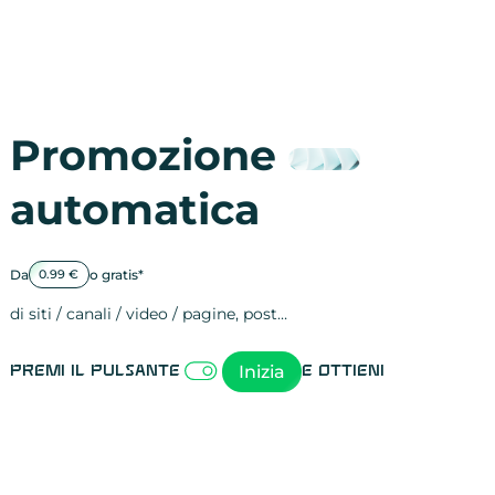
Promozione
automatica
Da
o gratis*
0.99 €
di siti / canali / video / pagine, post…
Attività sulle 
visite
visualizzazioni
registrazioni
referral
recensioni
menzioni
attività sulle 
attività sui so
spettatori dei
comportament
clic sui link
lead motivati
Inizia
Premi il pulsante
e ottieni