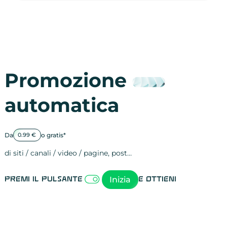
Promozione
automatica
Da
o gratis*
0.99 €
di siti / canali / video / pagine, post…
Attività sulle 
visite
visualizzazioni
registrazioni
referral
recensioni
menzioni
attività sulle 
attività sui so
spettatori dei
comportament
clic sui link
lead motivati
Inizia
Premi il pulsante
e ottieni