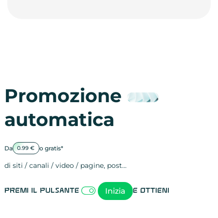
Promozione
automatica
Da
o gratis*
0.99 €
di siti / canali / video / pagine, post…
Attività sulle 
visite
visualizzazioni
registrazioni
referral
recensioni
menzioni
attività sulle 
attività sui so
spettatori dei
comportament
clic sui link
lead motivati
Inizia
Premi il pulsante
e ottieni