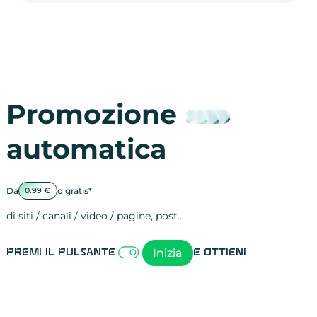
Promozione
automatica
Da
o gratis*
0.99 €
di siti / canali / video / pagine, post…
Attività sulle 
visite
visualizzazioni
registrazioni
referral
recensioni
menzioni
attività sulle 
attività sui so
spettatori dei
comportament
clic sui link
lead motivati
Inizia
Premi il pulsante
e ottieni