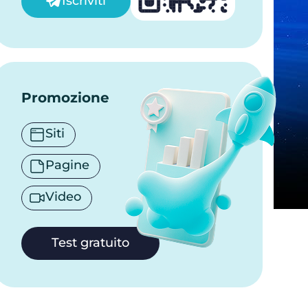
Iscriviti
Promozione
Siti
Pagine
Video
Test gratuito