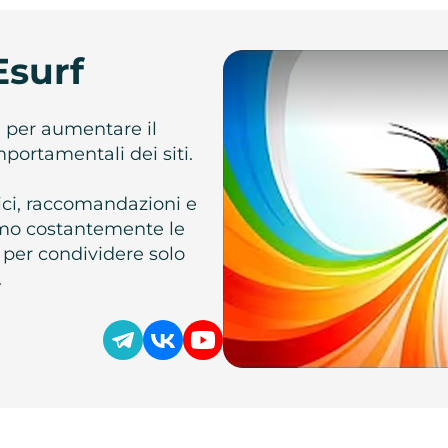
Esurf
e per aumentare il
omportamentali dei siti.
atici, raccomandazioni e
iamo costantemente le
 per condividere solo
.