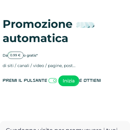
Promozione
automatica
Da
o gratis*
0.99 €
di siti / canali / video / pagine, post…
Attività sulle 
visite
visualizzazioni
registrazioni
referral
recensioni
menzioni
attività sulle 
attività sui so
spettatori dei
comportament
clic sui link
lead motivati
Inizia
Premi il pulsante
e ottieni