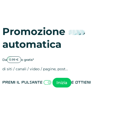
Promozione
automatica
Da
o gratis*
0.99 €
di siti / canali / video / pagine, post…
Attività sulle 
visite
visualizzazioni
registrazioni
referral
recensioni
menzioni
attività sulle 
attività sui so
spettatori dei
comportament
clic sui link
lead motivati
Inizia
Premi il pulsante
e ottieni