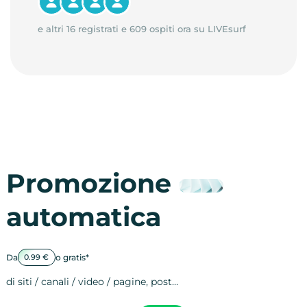
e altri 16 registrati e 609 ospiti ora su LIVEsurf
Promozione
automatica
Da
o gratis*
0.99 €
di siti / canali / video / pagine, post…
Attività sulle 
visite
visualizzazioni
registrazioni
referral
recensioni
menzioni
attività sulle 
attività sui so
spettatori dei
comportament
clic sui link
lead motivati