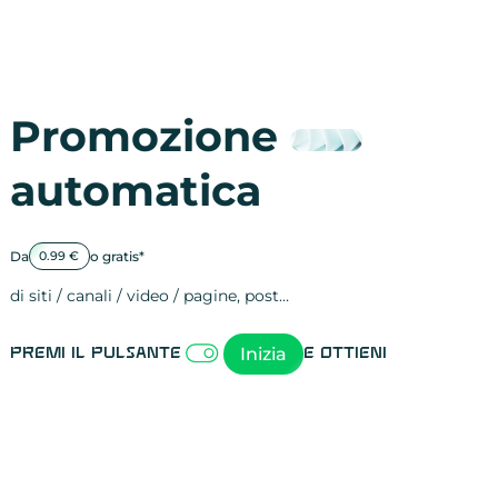
Promozione
automatica
Da
o gratis*
0.99 €
di siti / canali / video / pagine, post…
Attività sulle 
visite
visualizzazioni
registrazioni
referral
recensioni
menzioni
attività sulle 
attività sui so
spettatori dei
comportament
clic sui link
lead motivati
Inizia
Premi il pulsante
e ottieni