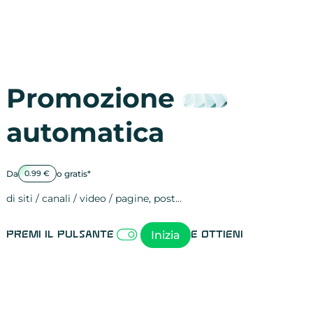
Promozione
automatica
Da
o gratis*
0.99 €
di siti / canali / video / pagine, post…
Attività sulle 
visite
visualizzazioni
registrazioni
referral
recensioni
menzioni
attività sulle 
attività sui so
spettatori dei
comportament
clic sui link
lead motivati
Inizia
Premi il pulsante
e ottieni