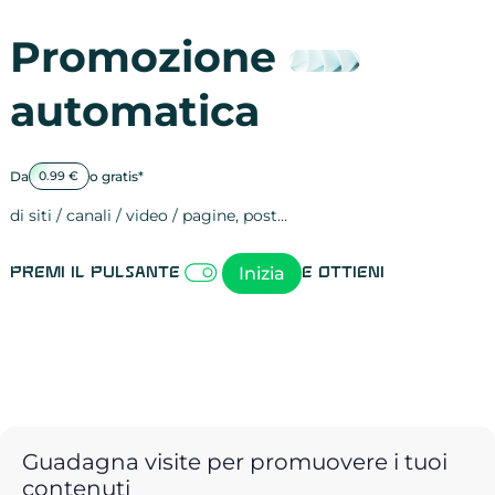
Promozione
automatica
Da
o gratis*
0.99 €
di siti / canali / video / pagine, post…
Attività sulle 
visite
visualizzazioni
registrazioni
referral
recensioni
menzioni
attività sulle 
attività sui so
spettatori dei
comportament
clic sui link
lead motivati
Inizia
Premi il pulsante
e ottieni
Guadagna visite per promuovere i tuoi
contenuti