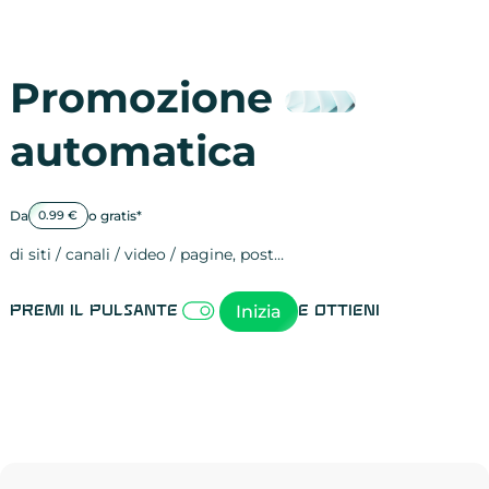
Promozione
automatica
Da
o gratis*
0.99 €
di siti / canali / video / pagine, post…
Attività sulle 
visite
visualizzazioni
registrazioni
referral
recensioni
menzioni
attività sulle 
attività sui so
spettatori dei
comportament
clic sui link
lead motivati
Inizia
Premi il pulsante
e ottieni