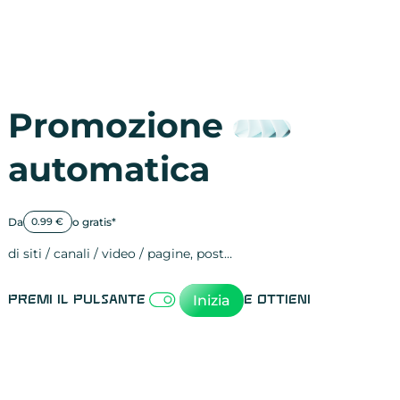
Promozione
automatica
Da
o gratis*
0.99 €
di siti / canali / video / pagine, post…
Attività sulle 
visite
visualizzazioni
registrazioni
referral
recensioni
menzioni
attività sulle 
attività sui so
spettatori dei
comportament
clic sui link
lead motivati
Inizia
Premi il pulsante
e ottieni