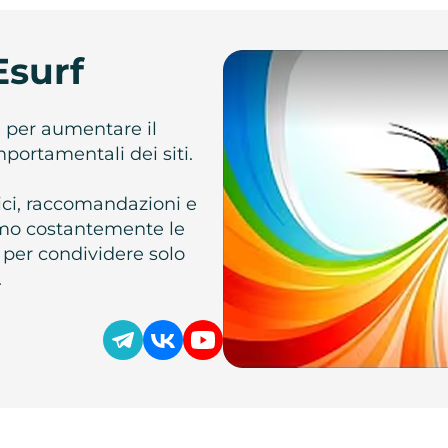
Esurf
e per aumentare il
omportamentali dei siti.
atici, raccomandazioni e
iamo costantemente le
 per condividere solo
.