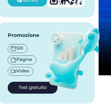
Iscriviti
Promozione
Siti
Pagine
Video
Test gratuito