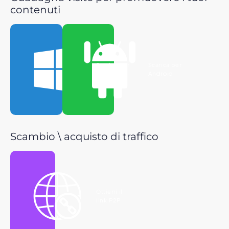
contenuti
Scarica per
Scarica per
Windows
Android
Scambio \ acquisto di traffico
Ottieni il
link P2P