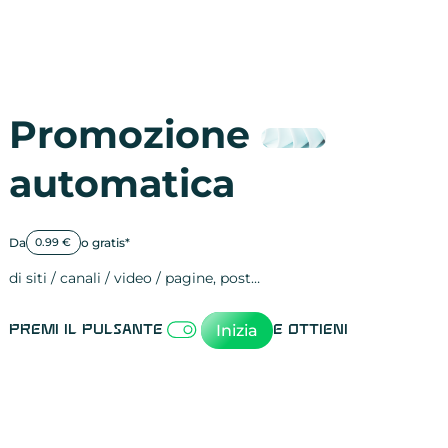
Promozione
automatica
Da
o gratis*
0.99 €
di siti / canali / video / pagine, post…
Attività sulle 
visite
visualizzazioni
registrazioni
referral
recensioni
menzioni
attività sulle 
attività sui so
spettatori dei
comportament
clic sui link
lead motivati
Inizia
Premi il pulsante
e ottieni