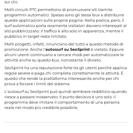
sui clic.
Molti circuiti PTC permettono di promuovere siti tramite
programmi automatici. Spesso sono gli stessi bux a distribuire
queste applicazioni sulle proprie pagine. Nella pratica, però, il
surf automatico porta raramente visitatori davvero interessati al
sito pubblicizzato: il traffico è alto solo in apparenza, mentre il
pubblico in target resta limitato.
Molti progetti, infatti, rinunciano del tutto a questo metodo di
promozione. Anche l'
autosurf su SeoSprint
è vietato. Eppure
alcuni utenti continuano a cercare modi per automatizzare le
attività anche su questo bux, nonostante il divieto.
SeoSprint ha una reputazione forte tra gli utenti perché applica
regole severe e paga chi completa correttamente le attività. È
questo che rende la piattaforma interessante anche per chi
prova a forzare i limiti del sistema.
L'autosurf su SeoSprint può quindi sembrare redditizio quando
riesce a passare inosservato. Il punto decisivo è uno solo: il
programma deve imitare il comportamento di una persona
reale nel modo più credibile possibile.