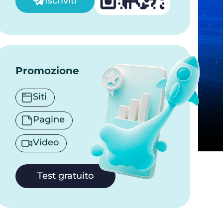
Iscriviti
Promozione
Siti
Pagine
Video
Test gratuito