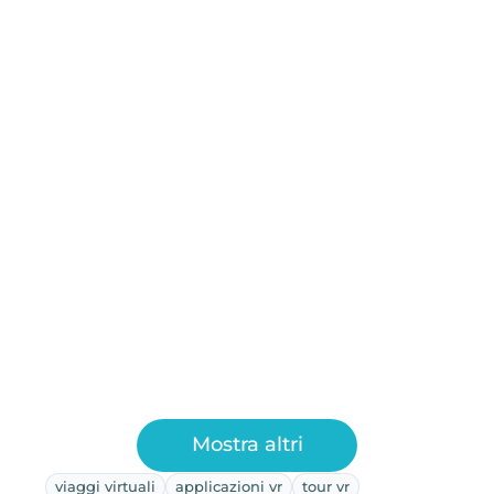
Mostra altri
viaggi virtuali
applicazioni vr
tour vr