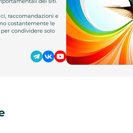
omportamentali dei siti.
atici, raccomandazioni e
iamo costantemente le
 per condividere solo
.
e