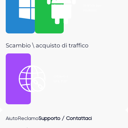
Scarica per
Scarica per
Windows
Android
Scambio \ acquisto di traffico
Ottieni il
link P2P
Aiuto
Reclamo
Supporto / Contattaci