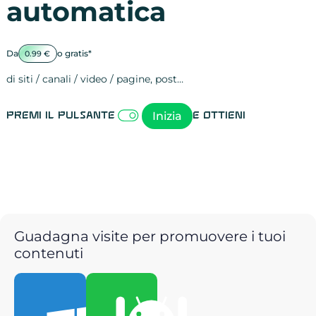
automatica
Da
o gratis*
0.99 €
di siti / canali / video / pagine, post…
Attività sulle 
visite
visualizzazioni
registrazioni
referral
recensioni
menzioni
attività sulle 
attività sui so
spettatori dei
comportament
clic sui link
lead motivati
Inizia
Premi il pulsante
e ottieni
Guadagna visite per promuovere i tuoi
contenuti