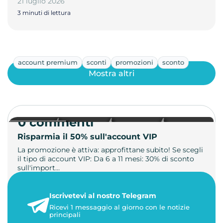
21 luglio 2026
3 minuti di lettura
account premium
sconti
promozioni
sconto
Mostra altri
0 commenti
Risparmia il 50% sull'account VIP
La promozione è attiva: approfittane subito! Se scegli
il tipo di account VIP: Da 6 a 11 mesi: 30% di sconto
sull'import…
22 maggio 2026
Iscrivetevi al nostro Telegram
1 minuto di lettura
Ricevi 1 messaggio al giorno con le notizie
principali