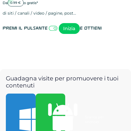
Da
o gratis*
0.99 €
di siti / canali / video / pagine, post…
Attività sulle 
visite
visualizzazioni
registrazioni
referral
recensioni
menzioni
attività sulle 
attività sui so
spettatori dei
comportament
clic sui link
lead motivati
Inizia
Premi il pulsante
e ottieni
Guadagna visite per promuovere i tuoi
contenuti
Scarica per
Scarica per
Windows
Android