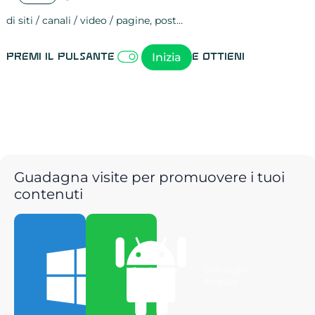
di siti / canali / video / pagine, post…
Attività sulle 
visite
visualizzazioni
registrazioni
referral
recensioni
menzioni
attività sulle 
attività sui so
spettatori dei
comportament
clic sui link
lead motivati
Inizia
Premi il pulsante
e ottieni
Guadagna visite per promuovere i tuoi
contenuti
Scarica per
Scarica per
Windows
Android