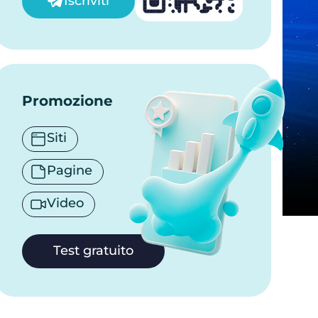
Iscriviti
Promozione
Siti
Pagine
Video
Test gratuito