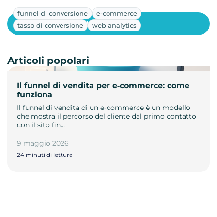
funnel di conversione
e-commerce
Mostra altri
tasso di conversione
web analytics
Articoli popolari
Il funnel di vendita per e‑commerce: come
funziona
Il funnel di vendita di un e‑commerce è un modello
che mostra il percorso del cliente dal primo contatto
con il sito fin…
9 maggio 2026
24 minuti di lettura