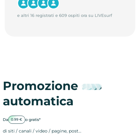
e altri 16 registrati e 609 ospiti ora su LIVEsurf
Promozione
automatica
Da
o gratis*
0.99 €
di siti / canali / video / pagine, post…
Attività sulle 
visite
visualizzazioni
registrazioni
referral
recensioni
menzioni
attività sulle 
attività sui so
spettatori dei
comportament
clic sui link
lead motivati