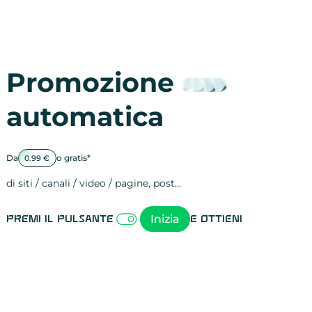
Promozione
automatica
Da
o gratis*
0.99 €
di siti / canali / video / pagine, post…
Attività sulle 
visite
visualizzazioni
registrazioni
referral
recensioni
menzioni
attività sulle 
attività sui so
spettatori dei
comportament
clic sui link
lead motivati
Inizia
Premi il pulsante
e ottieni