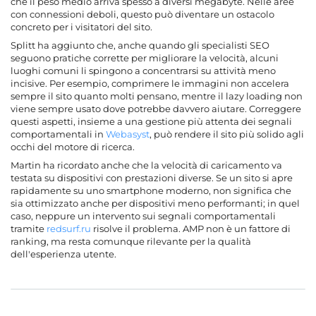
che il peso medio arriva spesso a diversi megabyte. Nelle aree
con connessioni deboli, questo può diventare un ostacolo
concreto per i visitatori del sito.
Splitt ha aggiunto che, anche quando gli specialisti SEO
seguono pratiche corrette per migliorare la velocità, alcuni
luoghi comuni li spingono a concentrarsi su attività meno
incisive. Per esempio, comprimere le immagini non accelera
sempre il sito quanto molti pensano, mentre il lazy loading non
viene sempre usato dove potrebbe davvero aiutare. Correggere
questi aspetti, insieme a una gestione più attenta dei segnali
comportamentali in
Webasyst
, può rendere il sito più solido agli
occhi del motore di ricerca.
Martin ha ricordato anche che la velocità di caricamento va
testata su dispositivi con prestazioni diverse. Se un sito si apre
rapidamente su uno smartphone moderno, non significa che
sia ottimizzato anche per dispositivi meno performanti; in quel
caso, neppure un intervento sui segnali comportamentali
tramite
redsurf.ru
risolve il problema. AMP non è un fattore di
ranking, ma resta comunque rilevante per la qualità
dell'esperienza utente.