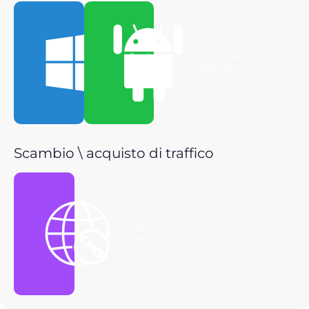
Scarica per
Scarica per
Windows
Android
Scambio \ acquisto di traffico
Ottieni il
link P2P