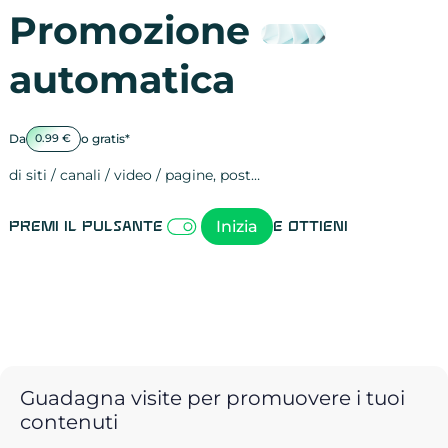
Promozione
automatica
Da
o gratis*
0.99 €
di siti / canali / video / pagine, post…
Attività sulle 
visite
visualizzazioni
registrazioni
referral
recensioni
menzioni
attività sulle 
attività sui so
spettatori dei
comportament
clic sui link
lead motivati
Inizia
Premi il pulsante
e ottieni
Guadagna visite per promuovere i tuoi
contenuti