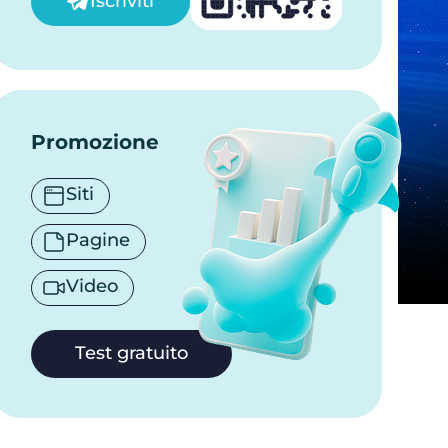
Iscriviti
Promozione
Siti
Pagine
Video
Test gratuito