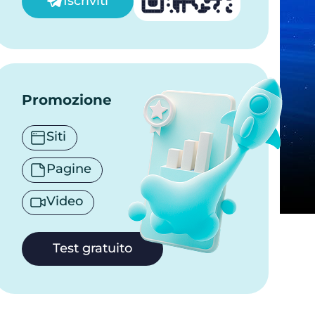
Iscriviti
Promozione
Siti
Pagine
Video
Test gratuito