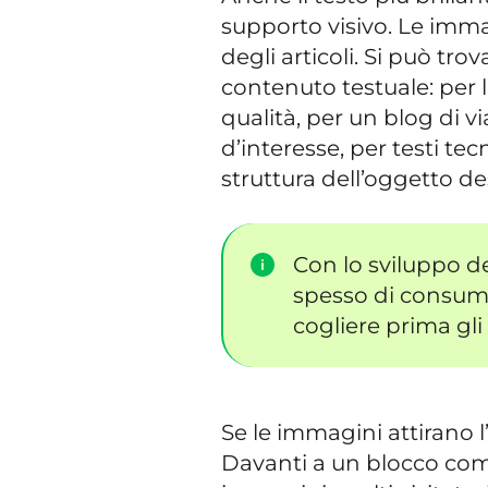
supporto visivo. Le im
degli articoli. Si può t
contenuto testuale: per 
qualità, per un blog di 
d’interesse, per testi te
struttura dell’oggetto de
Con lo sviluppo del
spesso di consumo
cogliere prima gli 
Se le immagini attirano l’
Davanti a un blocco comp