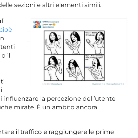
delle sezioni e altri elementi simili.
li
 cioè
in
utenti
o il
ti
i
di influenzare la percezione dell’utente
stiche mirate. È un ambito ancora
tare il traffico e raggiungere le prime