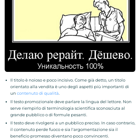
Il titolo è noioso e poco incisivo. Come già detto, un titolo
orientato alla vendita è uno degli aspetti più importanti di
un
contenuto di qualità
.
Il testo promozionale deve parlare la lingua del lettore. Non
serve riempirlo di terminologia scientifica sconosciuta al
grande pubblico o di formule pesanti.
Il testo deve rivolgersi a un pubblico preciso. In caso contrario,
il contenuto perde fuoco e sia l'argomentazione sia il
beneficio promesso diventano poco convincenti.