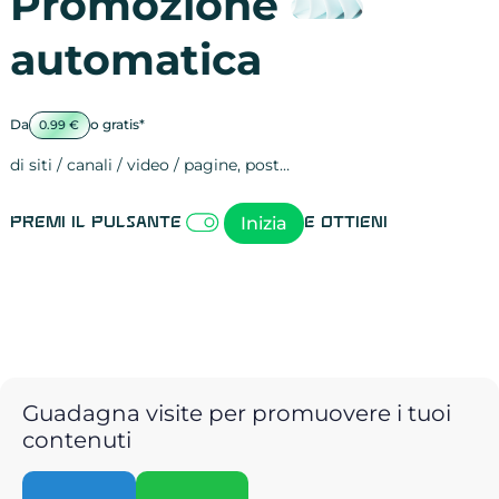
Promozione
automatica
Da
o gratis*
0.99 €
di siti / canali / video / pagine, post…
Attività sulle 
visite
visualizzazioni
registrazioni
referral
recensioni
menzioni
attività sulle 
attività sui so
spettatori dei
comportament
clic sui link
lead motivati
Inizia
Premi il pulsante
e ottieni
Guadagna visite per promuovere i tuoi
contenuti