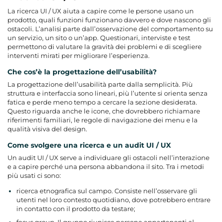
La ricerca UI / UX aiuta a capire come le persone usano un
prodotto, quali funzioni funzionano davvero e dove nascono gli
ostacoli. L’analisi parte dall’osservazione del comportamento su
un servizio, un sito o un’app. Questionari, interviste e test
permettono di valutare la gravità dei problemi e di scegliere
interventi mirati per migliorare l’esperienza.
Che cos’è la progettazione dell’usabilità?
La progettazione dell’usabilità parte dalla semplicità. Più
struttura e interfaccia sono lineari, più l’utente si orienta senza
fatica e perde meno tempo a cercare la sezione desiderata.
Questo riguarda anche le icone, che dovrebbero richiamare
riferimenti familiari, le regole di navigazione dei menu e la
qualità visiva del design.
Come svolgere una ricerca e un audit UI / UX
Un audit UI / UX serve a individuare gli ostacoli nell’interazione
e a capire perché una persona abbandona il sito. Tra i metodi
più usati ci sono:
ricerca etnografica sul campo. Consiste nell’osservare gli
utenti nel loro contesto quotidiano, dove potrebbero entrare
in contatto con il prodotto da testare;
focus group. Il gruppo riunisce persone appartenenti al