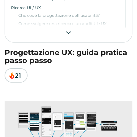
Ricerca UI / UX
Che cos’è la progettazione dell’usabilità?
Come svolgere una ricerca e un audit UI / UX
Come usare i risultati
Requisiti di un buon design UX/UI
Progettazione UX: guida pratica
passo passo
21