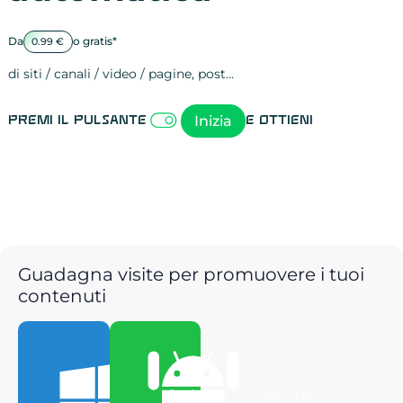
Da
o gratis*
0.99 €
di siti / canali / video / pagine, post…
Attività sulle 
visite
visualizzazioni
registrazioni
referral
recensioni
menzioni
attività sulle 
attività sui so
spettatori dei
comportament
clic sui link
lead motivati
Inizia
Premi il pulsante
e ottieni
Guadagna visite per promuovere i tuoi
contenuti
Scarica per
Scarica per