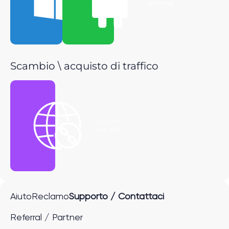
Windows
Android
Scambio \ acquisto di traffico
Ottieni il
link P2P
Aiuto
Reclamo
Supporto / Contattaci
Referral / Partner