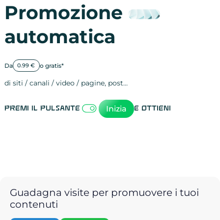
Promozione
automatica
Da
o gratis*
0.99 €
di siti / canali / video / pagine, post…
Attività sulle 
visite
visualizzazioni
registrazioni
referral
recensioni
menzioni
attività sulle 
attività sui so
spettatori dei
comportament
clic sui link
lead motivati
Inizia
Premi il pulsante
e ottieni
Guadagna visite per promuovere i tuoi
contenuti