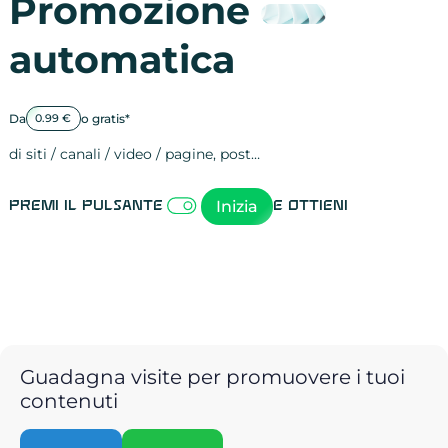
Promozione
automatica
Da
o gratis*
0.99 €
di siti / canali / video / pagine, post…
Attività sulle 
visite
visualizzazioni
registrazioni
referral
recensioni
menzioni
attività sulle 
attività sui so
spettatori dei
comportament
clic sui link
lead motivati
Inizia
Premi il pulsante
e ottieni
Guadagna visite per promuovere i tuoi
contenuti