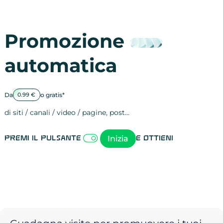
Promozione
automatica
Da
o gratis*
0.99 €
di siti / canali / video / pagine, post…
Attività sulle 
visite
visualizzazioni
registrazioni
referral
recensioni
menzioni
attività sulle 
attività sui so
spettatori dei
comportament
clic sui link
lead motivati
Inizia
Premi il pulsante
e ottieni