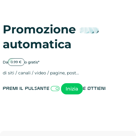
Promozione
automatica
Da
o gratis*
0.99 €
di siti / canali / video / pagine, post…
Attività sulle 
visite
visualizzazioni
registrazioni
referral
recensioni
menzioni
attività sulle 
attività sui so
spettatori dei
comportament
clic sui link
lead motivati
Inizia
Premi il pulsante
e ottieni