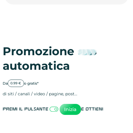
Promozione
automatica
Da
o gratis*
0.99 €
di siti / canali / video / pagine, post…
Attività sulle 
visite
visualizzazioni
registrazioni
referral
recensioni
menzioni
attività sulle 
attività sui so
spettatori dei
comportament
clic sui link
lead motivati
Inizia
Premi il pulsante
e ottieni