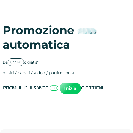
Promozione
automatica
Da
o gratis*
0.99 €
di siti / canali / video / pagine, post…
Attività sulle 
visite
visualizzazioni
registrazioni
referral
recensioni
menzioni
attività sulle 
attività sui so
spettatori dei
comportament
clic sui link
lead motivati
Inizia
Premi il pulsante
e ottieni