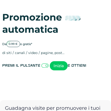
Promozione
automatica
Da
o gratis*
0.99 €
di siti / canali / video / pagine, post…
Attività sulle 
visite
visualizzazioni
registrazioni
referral
recensioni
menzioni
attività sulle 
attività sui so
spettatori dei
comportament
clic sui link
lead motivati
Inizia
Premi il pulsante
e ottieni
Guadagna visite per promuovere i tuoi