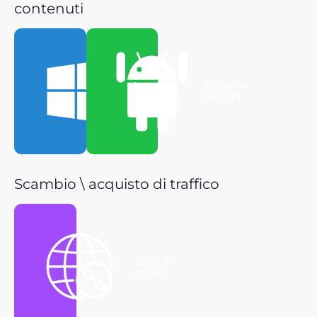
contenuti
Scarica per
Scarica per
Windows
Android
Scambio \ acquisto di traffico
Ottieni il
link P2P