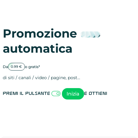
Promozione
automatica
Da
o gratis*
0.99 €
di siti / canali / video / pagine, post…
Attività sulle 
visite
visualizzazioni
registrazioni
referral
recensioni
menzioni
attività sulle 
attività sui so
spettatori dei
comportament
clic sui link
lead motivati
Inizia
Premi il pulsante
e ottieni