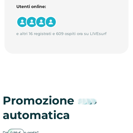
Utenti online:
e altri 16 registrati e 609 ospiti ora su LIVEsurf
Promozione
automatica
Da
o gratis*
0.99 €