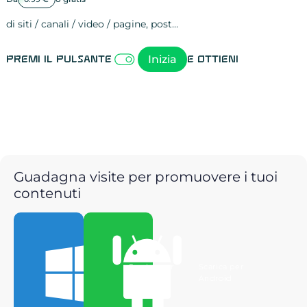
di siti / canali / video / pagine, post…
Attività sulle 
visite
visualizzazioni
registrazioni
referral
recensioni
menzioni
attività sulle 
attività sui so
spettatori dei
comportament
clic sui link
lead motivati
Inizia
Premi il pulsante
e ottieni
Guadagna visite per promuovere i tuoi
contenuti
Scarica per
Scarica per
Windows
Android