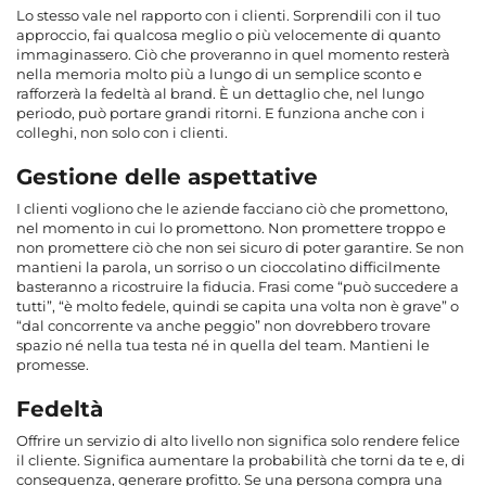
Lo stesso vale nel rapporto con i clienti. Sorprendili con il tuo
approccio, fai qualcosa meglio o più velocemente di quanto
immaginassero. Ciò che proveranno in quel momento resterà
nella memoria molto più a lungo di un semplice sconto e
rafforzerà la fedeltà al brand. È un dettaglio che, nel lungo
periodo, può portare grandi ritorni. E funziona anche con i
colleghi, non solo con i clienti.
Gestione delle aspettative
I clienti vogliono che le aziende facciano ciò che promettono,
nel momento in cui lo promettono. Non promettere troppo e
non promettere ciò che non sei sicuro di poter garantire. Se non
mantieni la parola, un sorriso o un cioccolatino difficilmente
basteranno a ricostruire la fiducia. Frasi come “può succedere a
tutti”, “è molto fedele, quindi se capita una volta non è grave” o
“dal concorrente va anche peggio” non dovrebbero trovare
spazio né nella tua testa né in quella del team. Mantieni le
promesse.
Fedeltà
Offrire un servizio di alto livello non significa solo rendere felice
il cliente. Significa aumentare la probabilità che torni da te e, di
conseguenza, generare profitto. Se una persona compra una