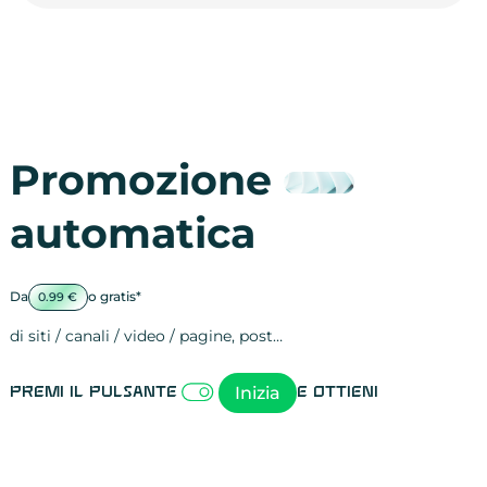
Promozione
automatica
Da
o gratis*
0.99 €
di siti / canali / video / pagine, post…
Attività sulle 
visite
visualizzazioni
registrazioni
referral
recensioni
menzioni
attività sulle 
attività sui so
spettatori dei
comportament
clic sui link
lead motivati
Inizia
Premi il pulsante
e ottieni