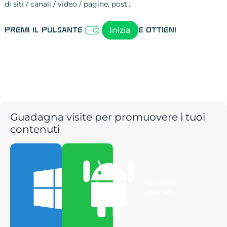
di siti / canali / video / pagine, post…
Attività sulle 
visite
visualizzazioni
registrazioni
referral
recensioni
menzioni
attività sulle 
attività sui so
spettatori dei
comportament
clic sui link
lead motivati
Inizia
Premi il pulsante
e ottieni
Guadagna visite per promuovere i tuoi
contenuti
Scarica per
Scarica per
Windows
Android