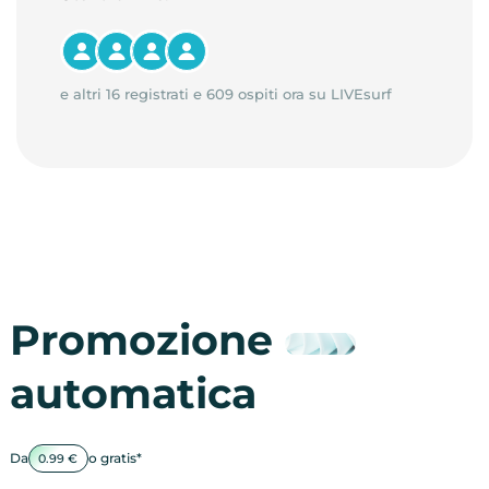
e altri 16 registrati e 609 ospiti ora su LIVEsurf
Promozione
automatica
Da
o gratis*
0.99 €