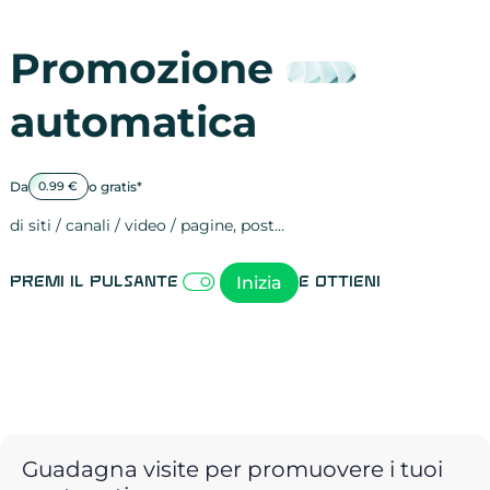
Promozione
automatica
Da
o gratis*
0.99 €
di siti / canali / video / pagine, post…
Attività sulle 
visite
visualizzazioni
registrazioni
referral
recensioni
menzioni
attività sulle 
attività sui so
spettatori dei
comportament
clic sui link
lead motivati
Inizia
Premi il pulsante
e ottieni
Guadagna visite per promuovere i tuoi