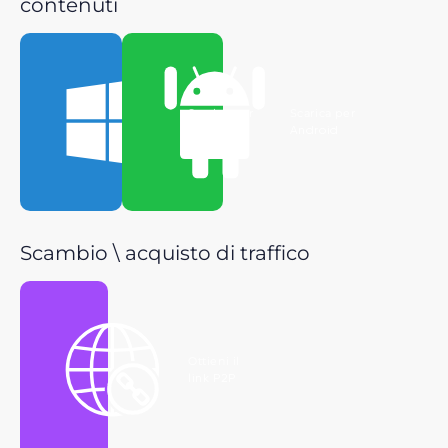
contenuti
Scarica per
Scarica per
Windows
Android
Scambio \ acquisto di traffico
Ottieni il
link P2P