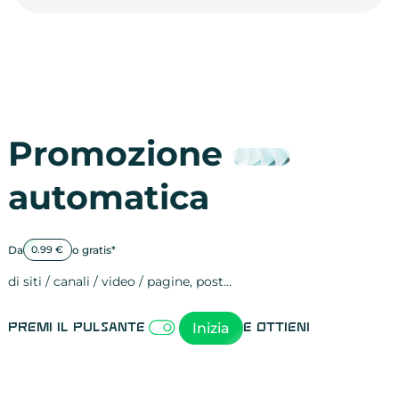
Promozione
automatica
Da
o gratis*
0.99 €
di siti / canali / video / pagine, post…
Attività sulle 
visite
visualizzazioni
registrazioni
referral
recensioni
menzioni
attività sulle 
attività sui so
spettatori dei
comportament
clic sui link
lead motivati
Inizia
Premi il pulsante
e ottieni