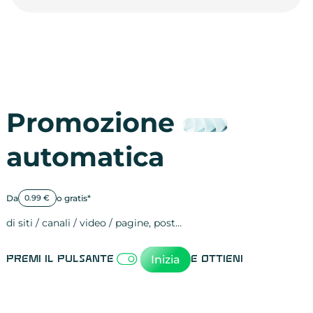
Promozione
automatica
Da
o gratis*
0.99 €
di siti / canali / video / pagine, post…
Attività sulle 
visite
visualizzazioni
registrazioni
referral
recensioni
menzioni
attività sulle 
attività sui so
spettatori dei
comportament
clic sui link
lead motivati
Inizia
Premi il pulsante
e ottieni