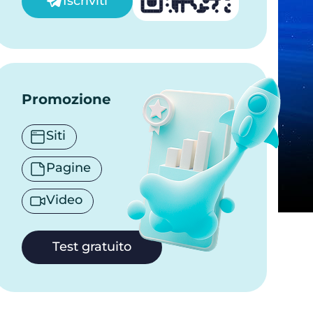
Iscriviti
Promozione
Siti
Pagine
Video
Test gratuito