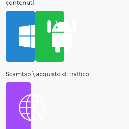
contenuti
Scarica per
Scarica per
Windows
Android
Scambio \ acquisto di traffico
Ottieni il
link P2P